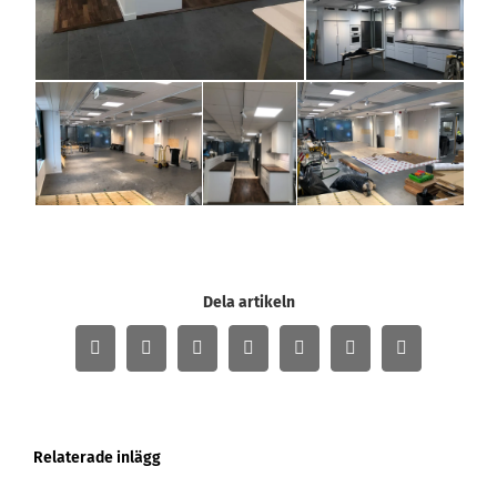
Dela artikeln
Facebook
Twitter
LinkedIn
WhatsApp
Tumblr
Pinterest
E-
post
Relaterade inlägg