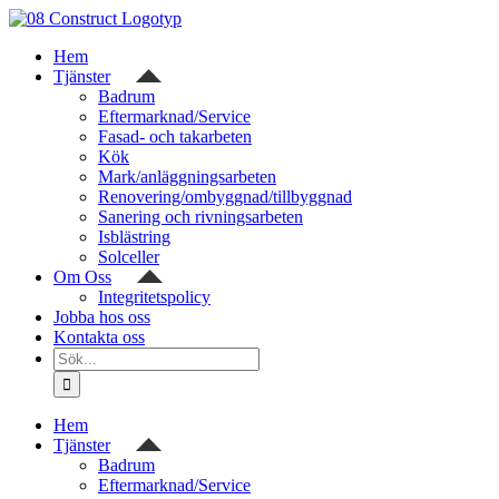
Fortsätt
till
Hem
innehållet
Tjänster
Badrum
Eftermarknad/Service
Fasad- och takarbeten
Kök
Mark/anläggningsarbeten
Renovering/ombyggnad/tillbyggnad
Sanering och rivningsarbeten
Isblästring
Solceller
Om Oss
Integritetspolicy
Jobba hos oss
Kontakta oss
Sök
efter:
Hem
Tjänster
Badrum
Eftermarknad/Service