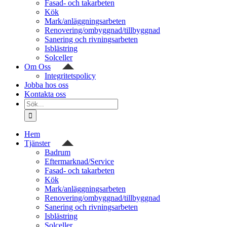
Fasad- och takarbeten
Kök
Mark/anläggningsarbeten
Renovering/ombyggnad/tillbyggnad
Sanering och rivningsarbeten
Isblästring
Solceller
Om Oss
Integritetspolicy
Jobba hos oss
Kontakta oss
Sök
efter:
Hem
Tjänster
Badrum
Eftermarknad/Service
Fasad- och takarbeten
Kök
Mark/anläggningsarbeten
Renovering/ombyggnad/tillbyggnad
Sanering och rivningsarbeten
Isblästring
Solceller