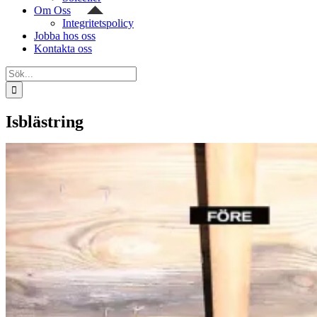
Om Oss
Integritetspolicy
Jobba hos oss
Kontakta oss
Sök
efter:
Isblästring
Hem
/
Tjänster
/
Isblästring
Isblästring
admin
2020-11-11T13:34:22+01:00