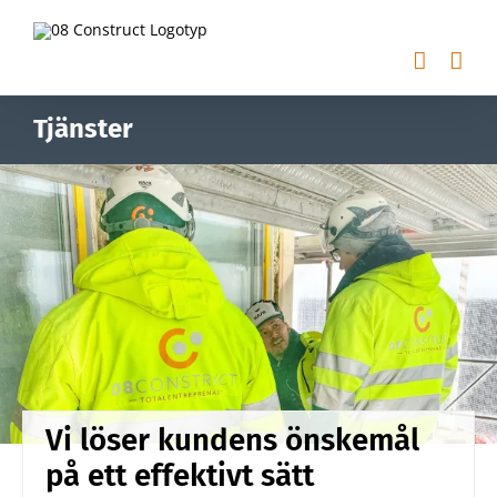
Fortsätt
till
innehållet
Tjänster
Vi löser kundens önskemål
på ett effektivt sätt