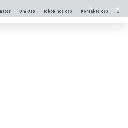
Hem
/
Tagg:
kakel
nster
Om Oss
Jobba hos oss
Kontakta oss