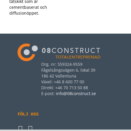
tätskikt som är
cementbaserat och
diffusionöppet.
Org. nr: 559324-9559
Fågelsångsvägen 6, lokal 39
186 42 Vallentuna
Växel: +46 8 600 77 00
Direkt: +46 70 713 50 88
E‑post:
info@08construct.se
FÖLJ OSS