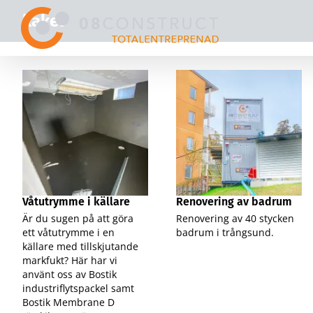
Fortsätt
kakel
till
innehållet
Våtutrymme i källare
Renovering av badrum
Är du sugen på att göra
Renovering av 40 stycken
ett våtutrymme i en
badrum i trångsund.
källare med tillskjutande
markfukt? Här har vi
använt oss av Bostik
industriflytspackel samt
Bostik Membrane D