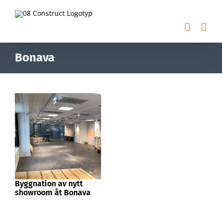
Fortsätt
till
innehållet
Bonava
Byggnation av nytt
showroom åt Bonava