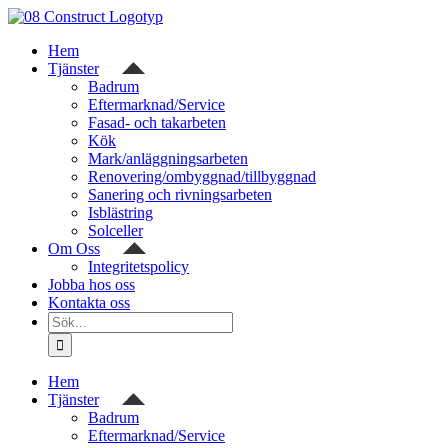
Fortsätt
till
Hem
innehållet
Tjänster
Badrum
Eftermarknad/Service
Fasad- och takarbeten
Kök
Mark/anläggningsarbeten
Renovering/ombyggnad/tillbyggnad
Sanering och rivningsarbeten
Isblästring
Solceller
Om Oss
Integritetspolicy
Jobba hos oss
Kontakta oss
Sök
efter:
Hem
Tjänster
Badrum
Eftermarknad/Service