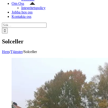
Om Oss
Integritetspolicy
Jobba hos oss
Kontakta oss
Sök
efter:
Solceller
Hem
/
Tjänster
/
Solceller