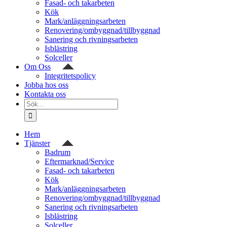
Fasad- och takarbeten
Kök
Mark/anläggningsarbeten
Renovering/ombyggnad/tillbyggnad
Sanering och rivningsarbeten
Isblästring
Solceller
Om Oss
Integritetspolicy
Jobba hos oss
Kontakta oss
Sök
efter:
Hem
Tjänster
Badrum
Eftermarknad/Service
Fasad- och takarbeten
Kök
Mark/anläggningsarbeten
Renovering/ombyggnad/tillbyggnad
Sanering och rivningsarbeten
Isblästring
Solceller