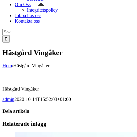
Om Oss
Integritetspolicy
Jobba hos oss
Kontakta oss
Sök
efter:
Hästgård Vingåker
Hem
/
Hästgård Vingåker
Hästgård Vingåker
admin
2020-10-14T15:52:03+01:00
Dela artikeln
Facebook
Twitter
LinkedIn
WhatsApp
Tumblr
Pinterest
E-
Relaterade inlägg
post