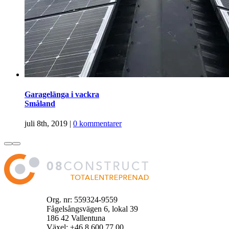
Garagelänga i vackra
Småland
juli 8th, 2019
|
0 kommentarer
Org. nr: 559324-9559
Fågelsångsvägen 6, lokal 39
186 42 Vallentuna
Växel: +46 8 600 77 00