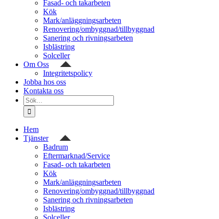
Fasad- och takarbeten
Kök
Mark/anläggningsarbeten
Renovering/ombyggnad/tillbyggnad
Sanering och rivningsarbeten
Isblästring
Solceller
Om Oss
Integritetspolicy
Jobba hos oss
Kontakta oss
Sök
efter:
Hem
Tjänster
Badrum
Eftermarknad/Service
Fasad- och takarbeten
Kök
Mark/anläggningsarbeten
Renovering/ombyggnad/tillbyggnad
Sanering och rivningsarbeten
Isblästring
Solceller