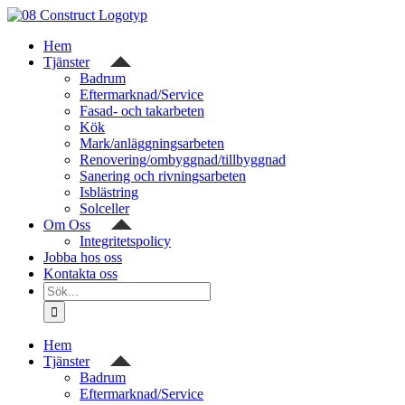
Fortsätt
till
Hem
innehållet
Tjänster
Badrum
Eftermarknad/Service
Fasad- och takarbeten
Kök
Mark/anläggningsarbeten
Renovering/ombyggnad/tillbyggnad
Sanering och rivningsarbeten
Isblästring
Solceller
Om Oss
Integritetspolicy
Jobba hos oss
Kontakta oss
Sök
efter:
Hem
Tjänster
Badrum
Eftermarknad/Service