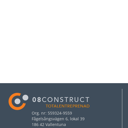
Org. nr: 559324-9559
Fågelsångsvägen 6, lokal 39
186 42 Vallentuna