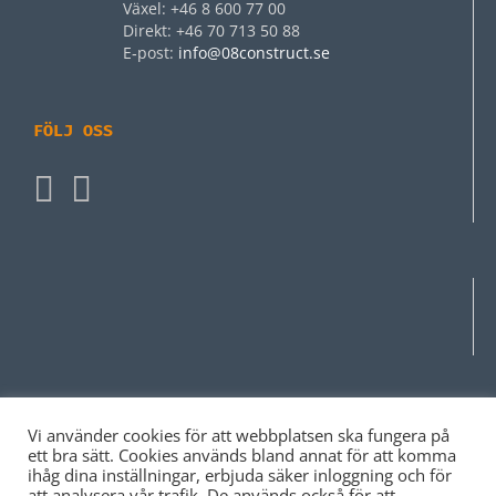
Växel: +46 8 600 77 00
Direkt: +46 70 713 50 88
E‑post:
info@08construct.se
FÖLJ OSS
Vi använder cookies för att webbplatsen ska fungera på
ett bra sätt. Cookies används bland annat för att komma
ihåg dina inställningar, erbjuda säker inloggning och för
att analysera vår trafik. De används också för att