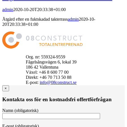
admin
2020-10-20T20:33:38+01:00
Åtgärd efter en fuktskadad takterrass
admin
2020-10-
20T20:33:38+01:00
Org. nr: 559324-9559
Fågelsångsvägen 6, lokal 39
186 42 Vallentuna
Växel: +46 8 600 77 00
Direkt: +46 70 713 50 88
E‑post:
info@08construct.se
×
Kontakta oss för en kostnadsfri offertförfrågan
Namn (obligatorisk)
E-post (obligatorisk)