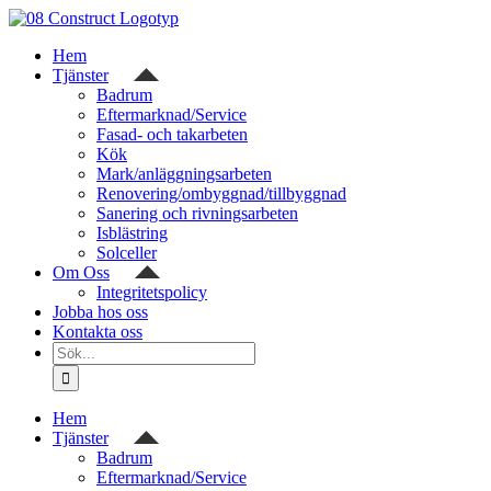
Fortsätt
till
Hem
innehållet
Tjänster
Badrum
Eftermarknad/Service
Fasad- och takarbeten
Kök
Mark/anläggningsarbeten
Renovering/ombyggnad/tillbyggnad
Sanering och rivningsarbeten
Isblästring
Solceller
Om Oss
Integritetspolicy
Jobba hos oss
Kontakta oss
Sök
efter:
Hem
Tjänster
Badrum
Eftermarknad/Service