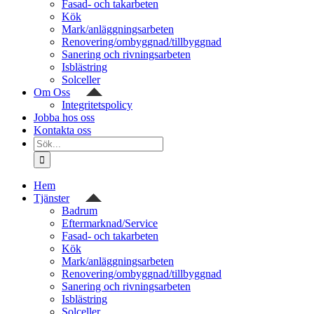
Fasad- och takarbeten
Kök
Mark/anläggningsarbeten
Renovering/ombyggnad/tillbyggnad
Sanering och rivningsarbeten
Isblästring
Solceller
Om Oss
Integritetspolicy
Jobba hos oss
Kontakta oss
Sök
efter:
Hem
Tjänster
Badrum
Eftermarknad/Service
Fasad- och takarbeten
Kök
Mark/anläggningsarbeten
Renovering/ombyggnad/tillbyggnad
Sanering och rivningsarbeten
Isblästring
Solceller