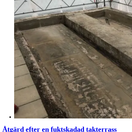
Åtgärd efter en fuktskadad takterrass