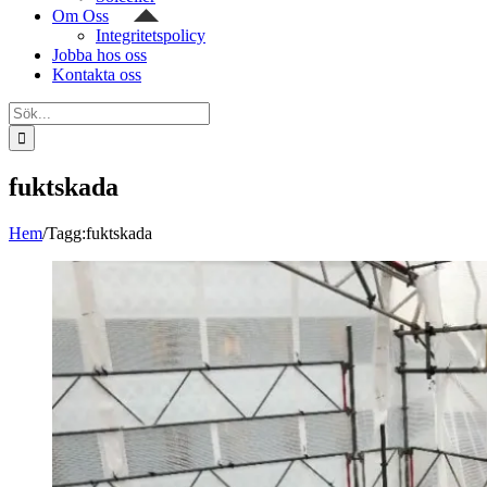
Om Oss
Integritetspolicy
Jobba hos oss
Kontakta oss
Sök
efter:
fuktskada
Hem
/
Tagg:
fuktskada