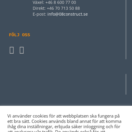
Växel: +46 8 600 77 00
Direkt: +46 70 713 50 88
E‑post:
info@08construct.se
FÖLJ OSS
Vi använder cookies för att webbplatsen ska fungera på
ett bra sätt. Cookies används bland annat för att komma
ihåg dina inställningar, erbjuda säker inloggning och för
att analysera vår trafik. De används också för att