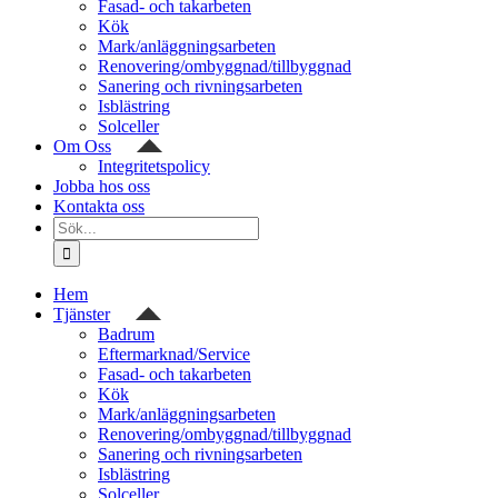
Fasad- och takarbeten
Kök
Mark/anläggningsarbeten
Renovering/ombyggnad/tillbyggnad
Sanering och rivningsarbeten
Isblästring
Solceller
Om Oss
Integritetspolicy
Jobba hos oss
Kontakta oss
Sök
efter:
Hem
Tjänster
Badrum
Eftermarknad/Service
Fasad- och takarbeten
Kök
Mark/anläggningsarbeten
Renovering/ombyggnad/tillbyggnad
Sanering och rivningsarbeten
Isblästring
Solceller