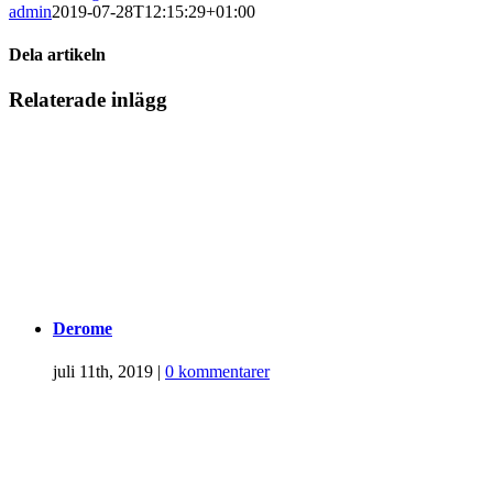
admin
2019-07-28T12:15:29+01:00
Dela artikeln
Facebook
Twitter
LinkedIn
WhatsApp
Tumblr
Pinterest
E-
Relaterade inlägg
post
Derome
juli 11th, 2019
|
0 kommentarer