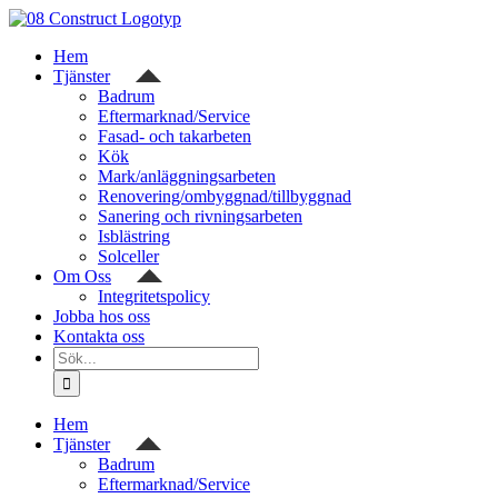
Fortsätt
till
Hem
innehållet
Tjänster
Badrum
Eftermarknad/Service
Fasad- och takarbeten
Kök
Mark/anläggningsarbeten
Renovering/ombyggnad/tillbyggnad
Sanering och rivningsarbeten
Isblästring
Solceller
Om Oss
Integritetspolicy
Jobba hos oss
Kontakta oss
Sök
efter:
Hem
Tjänster
Badrum
Eftermarknad/Service