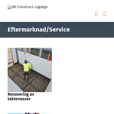
Fortsätt
till
innehållet
Eftermarknad/Service
Renovering av
takterrasser